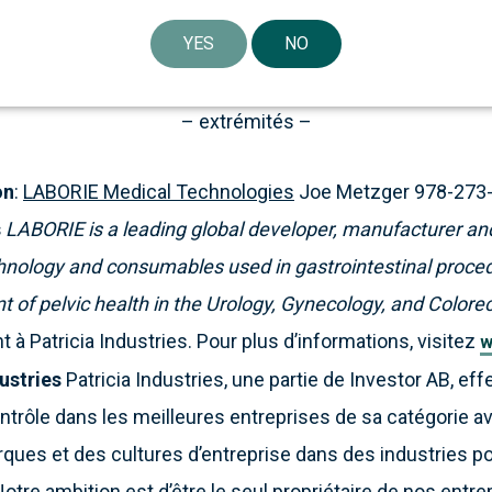
e nombreuses années à venir. » Piper Jaffray a agi en ta
YES
NO
tlieb Steen & Hamilton LLP en tant que conseiller juridiq
– extrémités –
on
:
LABORIE Medical Technologies
Joe Metzger 978-273
s
LABORIE is a leading global developer, manufacturer an
hnology and consumables used in gastrointestinal proced
 of pelvic health in the Urology, Gynecology, and Colorect
 à Patricia Industries. Pour plus d’informations, visitez
w
ustries
Patricia Industries, une partie de Investor AB, ef
trôle dans les meilleures entreprises de sa catégorie a
ques et des cultures d’entreprise dans des industries p
otre ambition est d’être le seul propriétaire de nos entre