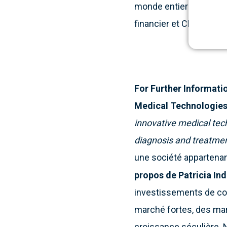
monde entier pendant d
financier et Cleary Got
For Further Informati
Medical Technologie
innovative medical tec
diagnosis and treatment
une société appartenant
propos de Patricia Ind
investissements de con
marché fortes, des mar
croissance séculière. N