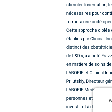
stimuler l’orientation, 
nécessaires pour contin
formera une unité opér
Cette approche ciblée d
établies par Clinical In
distinct des obstétrici
de L&D », a ajouté Fraz
en matière de soins de
LABORIE et Clinical In
Prilutskiy, Directeur gé
LABORIE Medical Techno
personnes et la sociét
W
investir et à développer