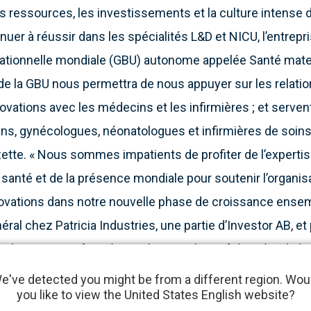
les ressources, les investissements et la culture intense d
uer à réussir dans les spécialités L&D et NICU, l’entrepri
ationnelle mondiale (GBU) autonome appelée Santé materne
e la GBU nous permettra de nous appuyer sur les relation
novations avec les médecins et les infirmières ; et servent
ens, gynécologues, néonatologues et infirmières de soins
zette. « Nous sommes impatients de profiter de l’expertis
 santé et de la présence mondiale pour soutenir l’organi
novations dans notre nouvelle phase de croissance ensemb
néral chez Patricia Industries, une partie d’Investor AB, et
logies. « Conformément à notre objectif de créer de la 
é en construisant des entreprises fortes et durables, no
e've detected you might be from a different region. Wou
you like to view the United States English website?
 l’entreprise afin d’améliorer les résultats cliniques pour 