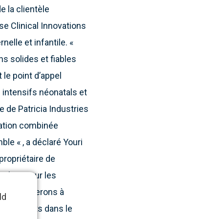
e la clientèle
se Clinical Innovations
lle et infantile. «
s solides et fiables
 le point d’appel
 intensifs néonatals et
e de Patricia Industries
sation combinée
le « , a déclaré Youri
 propriétaire de
valeur pour les
us continuerons à
ld
les patients dans le