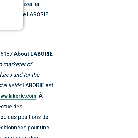
nt que conseiller
ue auprès de LABORIE.
-5187
About LABORIE
d marketer of
ures and for the
al fields.
LABORIE est
.
À
ww.laborie.com
fectue des
vec des positions de
ositionnées pour une
prises, avec des