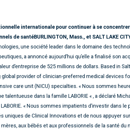
ionnelle internationale pour continuer à se concentrer 
onnels de santé
BURLINGTON, Mass., et SALT LAKE CITY, 
ologies, une société leader dans le domaine des techno
eutiques, a annoncé aujourd’hui qu’elle a finalisé son acqu
eur d’entreprise de 525 millions de dollars. Based in Salt 
 global provider of clinician-preferred medical devices fo
nsive care unit (NICU) specialties. « Nous sommes heureux
e talentueuse dans la famille LABORIE « , a déclaré Micha
e LABORIE. « Nous sommes impatients d’investir dans le p
és uniques de Clinical Innovations et de nous appuyer su
x mères, aux bébés et aux professionnels de la santé du m