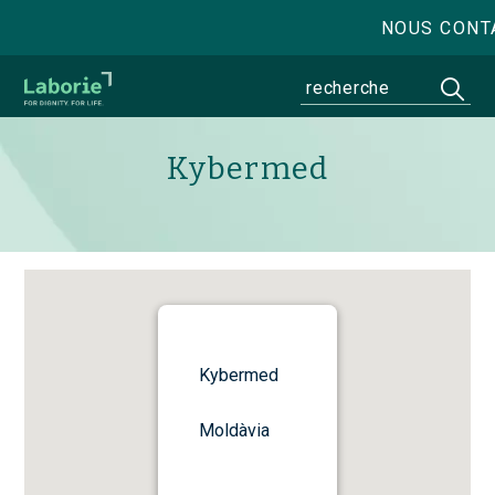
NOUS CONT
Kybermed
Kybermed
Moldàvia