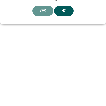
YES
NO