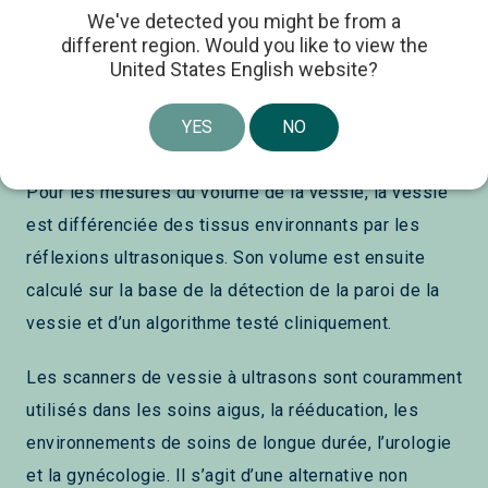
Les ultrasons sont une technologie éprouvée basée
We've detected you might be from a
sur la réflexion des ondes ultrasoniques. Les
different region. Would you like to view the
United States English website?
ultrasons sont utilisés pour visualiser, surveiller et
effectuer des mesures dans le corps humain de
YES
NO
manière non invasive.
Pour les mesures du volume de la vessie, la vessie
est différenciée des tissus environnants par les
réflexions ultrasoniques. Son volume est ensuite
calculé sur la base de la détection de la paroi de la
vessie et d’un algorithme testé cliniquement.
Les scanners de vessie à ultrasons sont couramment
utilisés dans les soins aigus, la rééducation, les
environnements de soins de longue durée, l’urologie
et la gynécologie. Il s’agit d’une alternative non